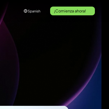
Select Language
¡Comienza ahora!
Spanish