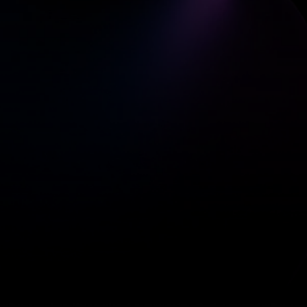
análisis 
nálisis de video
rendimiento de su equipo
 Video En El Fútbol
análisis d
to individual de los jugadores
iguración De Grabación