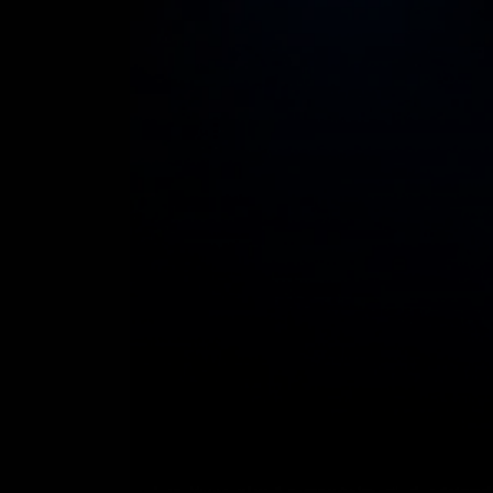
software de a
análisis de fútbol
El Arte Del Análisis De
rendimien
Optimizando La Conf