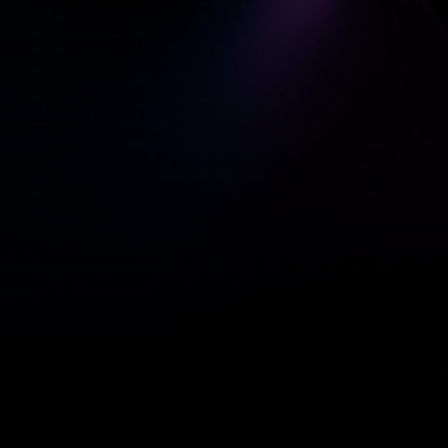
o?
vantagens no desporto
s no desporto
análise de vídeo