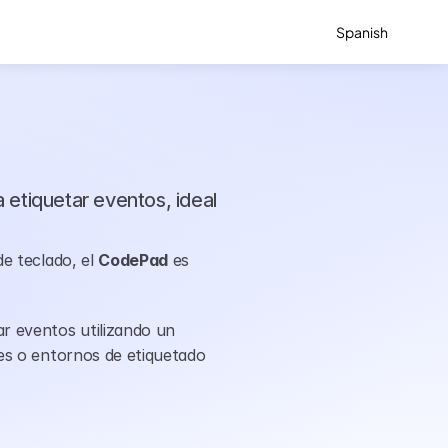
Select Language
Spanish
 etiquetar eventos, ideal 
e teclado, el 
CodePad
 es 
r eventos utilizando un 
les o entornos de etiquetado 