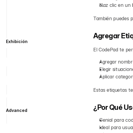
Haz clic en un 
Automatic Player Tracking
Manual Player Tracking
También puedes pe
Manual Field Tracking
Automatic Field Tracking
Agregar Eti
Exhibición
El CodePad te per
Exportar clips como archivos 
de vídeo
Agregar nombre
Presentar una lista de 
Elegir situacion
reproducción en modo 
Aplicar categor
presentación
Dibujo en Vivo en Modo de 
Estas etiquetas te
Presentación
Panel de Superposiciones
¿Por Qué Us
Advanced
Atajos
Genial para cod
Ideal para usua