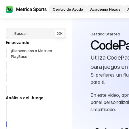
Metrica Sports
Centro de Ayuda
Academia Nexus
Buscar...
⌘K
Getting Started
CodeP
Empezando
¡Bienvenidos a Metrica 
PlayBase!
Utiliza CodePad
Crea un Espacio de Trabajo
para juegos en v
Si prefieres un fl
La Anatomía de un Espacio 
de Trabajo
para ti.
Crear un Proyecto de Video
En este video, ap
Análisis del Juego
panel personalizab
Etiquetado Rápido
simplificado.
Code Table
CodePad