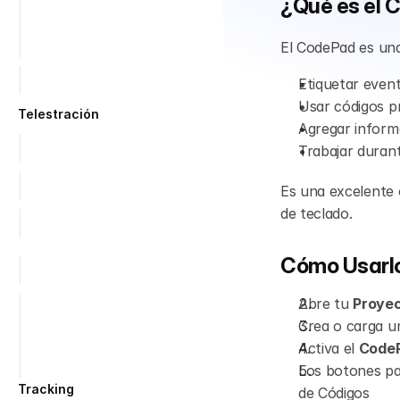
¿Qué es el
Análisis en Vivo del Partido
Importar XML
El CodePad es una
Sincroniza los eventos con 
Etiquetar even
el video
Usar códigos pr
Telestración
Agregar inform
Importar archivos de video 
Trabajar durant
como clips
Recortar Clips
Es una excelente 
de teclado.
Añade Visualizaciones a tus 
Clips
Cómo Usarl
Editar Visualizaciones de 
Clips
Abre tu 
Proyec
Chroma Key
Crea o carga u
Telestración durante pausas
Activa el 
Code
‘Deshacer’ y ‘Eliminar Todo’
Los botones pa
Tracking
de Códigos