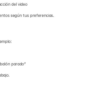
cción del video
entos según tus preferencias.
jemplo:
 balón parado”
abajo.